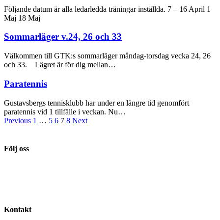
Följande datum är alla ledarledda träningar inställda. 7 – 16 April 1
Maj 18 Maj
Sommarläger v.24, 26 och 33
Välkommen till GTK:s sommarläger måndag-torsdag vecka 24, 26
och 33. Lägret är för dig mellan…
Paratennis
Gustavsbergs tennisklubb har under en längre tid genomfört
paratennis vid 1 tillfälle i veckan. Nu…
Previous
1
…
5
6
7
8
Next
Följ oss
Kontakt