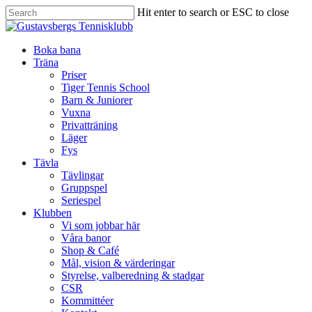
Hit enter to search or ESC to close
Boka bana
Träna
Priser
Tiger Tennis School
Barn & Juniorer
Vuxna
Privatträning
Läger
Fys
Tävla
Tävlingar
Gruppspel
Seriespel
Klubben
Vi som jobbar här
Våra banor
Shop & Café
Mål, vision & värderingar
Styrelse, valberedning & stadgar
CSR
Kommittéer