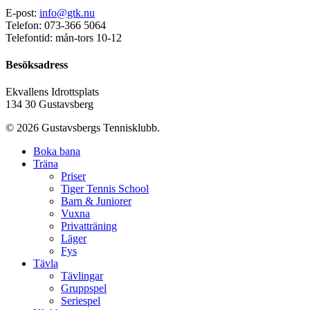
E-post:
info@gtk.nu
Telefon: 073-366 5064
Telefontid: mån-tors 10-12
Besöksadress
Ekvallens Idrottsplats
134 30 Gustavsberg
© 2026 Gustavsbergs Tennisklubb.
Boka bana
Träna
Priser
Tiger Tennis School
Barn & Juniorer
Vuxna
Privatträning
Läger
Fys
Tävla
Tävlingar
Gruppspel
Seriespel