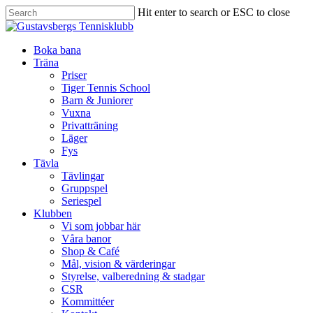
Hit enter to search or ESC to close
Boka bana
Träna
Priser
Tiger Tennis School
Barn & Juniorer
Vuxna
Privatträning
Läger
Fys
Tävla
Tävlingar
Gruppspel
Seriespel
Klubben
Vi som jobbar här
Våra banor
Shop & Café
Mål, vision & värderingar
Styrelse, valberedning & stadgar
CSR
Kommittéer