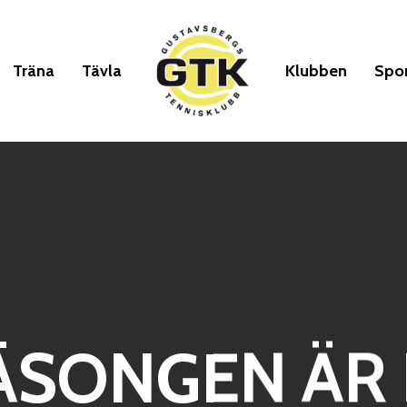
Träna
Tävla
Klubben
Spo
SONGEN ÄR 