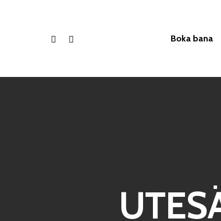
Boka bana
UTESÄ