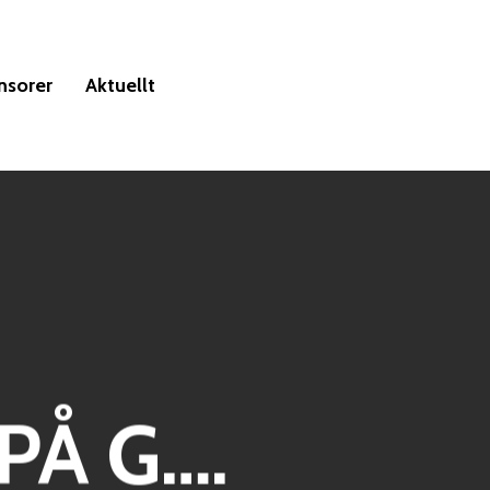
nsorer
Aktuellt
PÅ G….