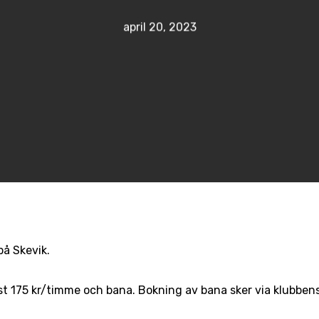
april 20, 2023
på Skevik.
t 175 kr/timme och bana. Bokning av bana sker via klubbens