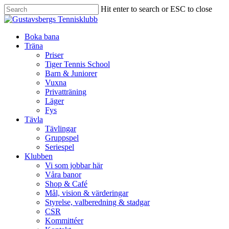
Hit enter to search or ESC to close
Boka bana
Träna
Priser
Tiger Tennis School
Barn & Juniorer
Vuxna
Privatträning
Läger
Fys
Tävla
Tävlingar
Gruppspel
Seriespel
Klubben
Vi som jobbar här
Våra banor
Shop & Café
Mål, vision & värderingar
Styrelse, valberedning & stadgar
CSR
Kommittéer