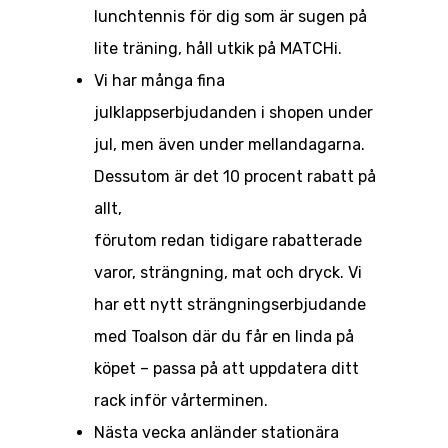
lunchtennis för dig som är sugen på
lite träning, håll utkik på MATCHi.
Vi har många fina
julklappserbjudanden i shopen under
Boka bana
jul, men även under mellandagarna.
Träna
Dessutom är det 10 procent rabatt på
allt,
Tävla
Priser
förutom redan tidigare rabatterade
Klubben
Tiger Tennis School
Tävlingar
varor, strängning, mat och dryck. Vi
Barn & Juniorer
Sponsorer
Gruppspel
Vi som jobbar här
har ett nytt strängningserbjudande
med Toalson där du får en linda på
Vuxna
Seriespel
Aktuellt
Våra banor
Vi sponsrar GTK
köpet – passa på att uppdatera ditt
Privatträning
Shop & Café
rack inför vårterminen.
Läger
Nästa vecka anländer stationära
Mål, vision & värderin