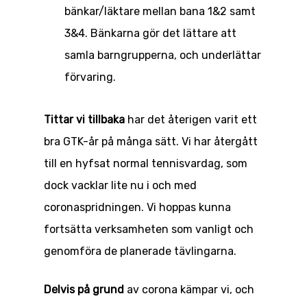
bänkar/läktare mellan bana 1&2 samt
Fys
Styrelse, valberedning
3&4. Bänkarna gör det lättare att
stadgar
samla barngrupperna, och underlättar
CSR
förvaring.
Kommittéer
Tittar vi tillbaka
har det återigen varit ett
Kontakt
bra GTK-år på många sätt. Vi har återgått
till en hyfsat normal tennisvardag, som
dock vacklar lite nu i och med
coronaspridningen. Vi hoppas kunna
fortsätta verksamheten som vanligt och
genomföra de planerade tävlingarna.
Delvis på grund
av corona kämpar vi, och