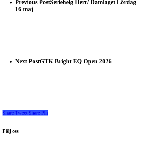
Previous Post
Seriehelg Herr/ Damlaget Lördag
16 maj
Next Post
GTK Bright EQ Open 2026
Share
Tweet
Share
Pin
Följ oss