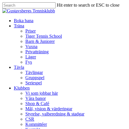
Hit enter to search or ESC to close
Boka bana
Träna
Priser
Tiger Tennis School
Barn & Juniorer
Vuxna
Privatträning
Läger
Fys
Tävla
Tävlingar
Gruppspel
Seriespel
Klubben
Vi som jobbar här
Våra banor
Shop & Café
Mål, vision & värderingar
Styrelse, valberedning & stadgar
CSR
Kommittéer