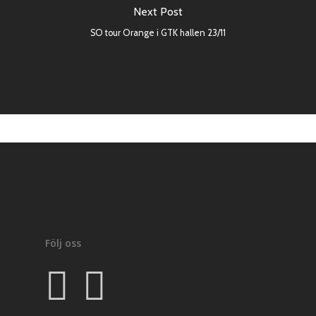
stadgar
Next Post
SO tour Orange i GTK hallen 23/11
CSR
Kommittéer
Kontakt
Följ oss