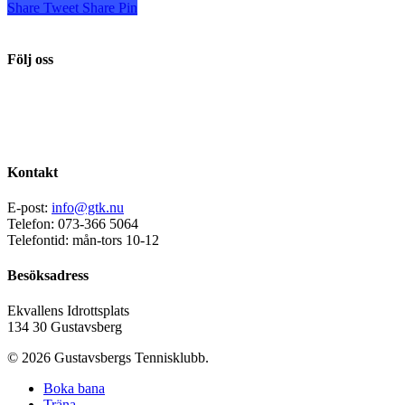
Share
Tweet
Share
Pin
Följ oss
Kontakt
E-post:
info@gtk.nu
Telefon: 073-366 5064
Telefontid: mån-tors 10-12
Besöksadress
Ekvallens Idrottsplats
134 30 Gustavsberg
© 2026 Gustavsbergs Tennisklubb.
Boka bana
Träna