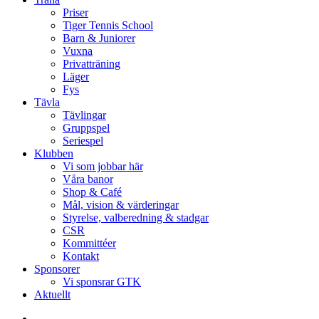
Priser
Tiger Tennis School
Barn & Juniorer
Vuxna
Privatträning
Läger
Fys
Tävla
Tävlingar
Gruppspel
Seriespel
Klubben
Vi som jobbar här
Våra banor
Shop & Café
Mål, vision & värderingar
Styrelse, valberedning & stadgar
CSR
Kommittéer
Kontakt
Sponsorer
Vi sponsrar GTK
Aktuellt