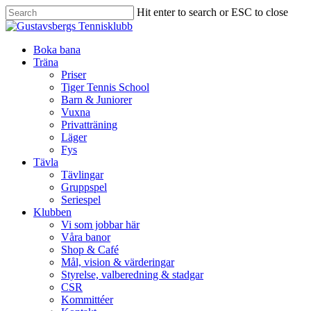
Hit enter to search or ESC to close
Boka bana
Träna
Priser
Tiger Tennis School
Barn & Juniorer
Vuxna
Privatträning
Läger
Fys
Tävla
Tävlingar
Gruppspel
Seriespel
Klubben
Vi som jobbar här
Våra banor
Shop & Café
Mål, vision & värderingar
Styrelse, valberedning & stadgar
CSR
Kommittéer