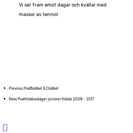
Vi ser fram emot dagar och kvällar med
Träna
massor av tennis!
Tävla
Priser
Klubben
Tiger Tennis School
Tävlingar
Barn & Juniorer
Sponsorer
Gruppspel
Vi som jobbar här
Vuxna
Seriespel
Aktuellt
Våra banor
Vi sponsrar GTK
Privatträning
Shop & Café
Läger
Previous Post
Bubbel & Dubbel
Mål, vision & värderin
Next Post
Höstlovsläger juniorer födda 2008 - 2017
Fys
Styrelse, valberedning
stadgar
CSR