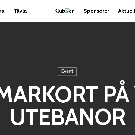
na
Tävla
Klubben
Sponsorer
Aktuell
Event
ARKORT PÅ
UTEBANOR