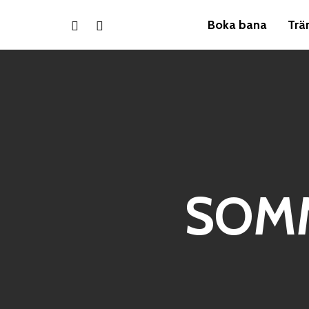
Boka bana
Trä
SOMM