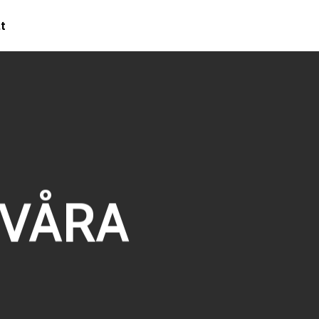
t
 VÅRA