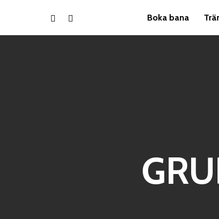
Boka bana
Trä
GRU